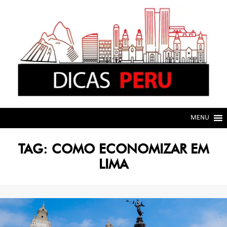
Skip
Skip
to
to
navigation
content
MENU
TAG:
COMO ECONOMIZAR EM
LIMA