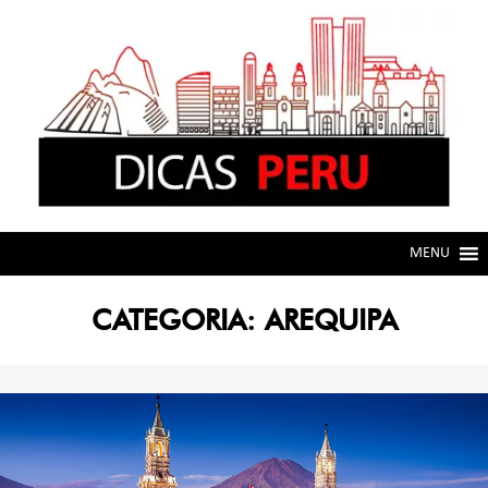
Skip
Skip
to
to
navigation
content
MENU
CATEGORIA:
AREQUIPA