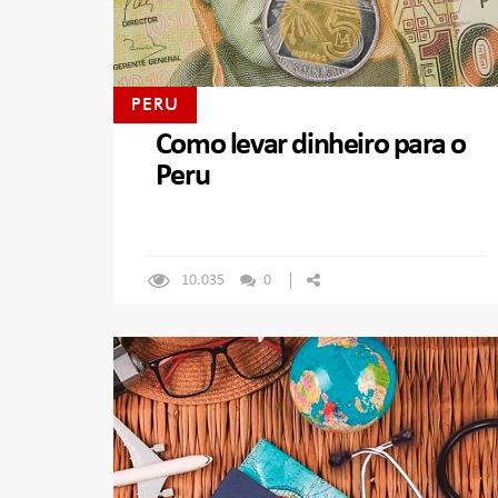
PERU
Como levar dinheiro para o
Peru
10.035
0