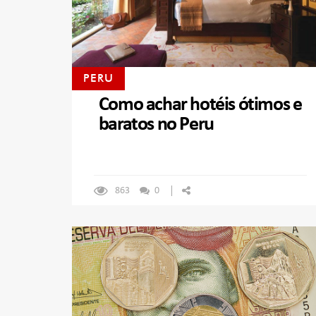
PERU
Como achar hotéis ótimos e
baratos no Peru
863
0