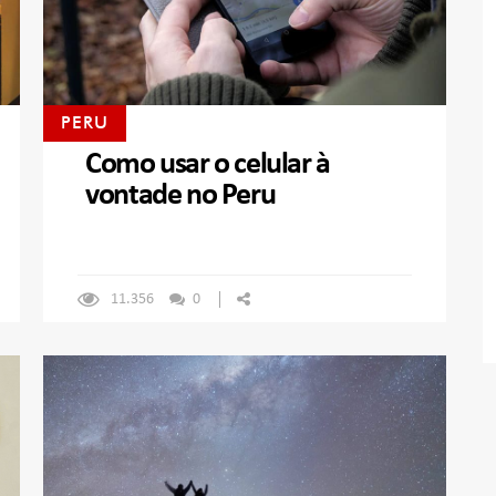
PERU
Como usar o celular à
vontade no Peru
11.356
0