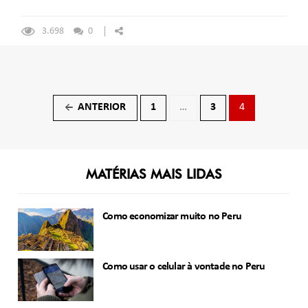
3.698
0
Navegação
ANTERIOR
1
…
3
4
←
por
posts
MATÉRIAS MAIS LIDAS
Como economizar muito no Peru
Como usar o celular à vontade no Peru