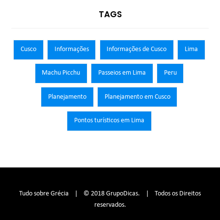
TAGS
Cusco
Informações
Informações de Cusco
Lima
Machu Picchu
Passeios em Lima
Peru
Planejamento
Planejamento em Cusco
Pontos turísticos em Lima
Tudo sobre Grécia | © 2018 GrupoDicas. | Todos os Direitos
reservados.