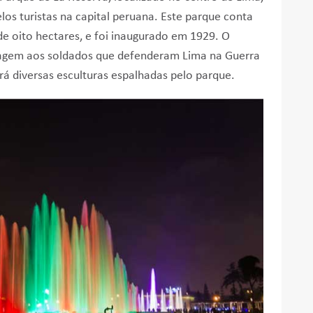
os turistas na capital peruana. Este parque conta
de oito hectares, e foi inaugurado em 1929. O
agem aos soldados que defenderam Lima na Guerra
rá diversas esculturas espalhadas pelo parque.