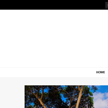
Skip
Skip
to
to
navigation
content
HOME