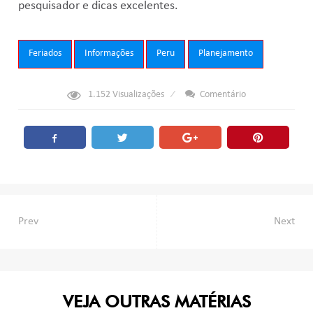
pesquisador e dicas excelentes.
Tags:
Feriados
Informações
Peru
Planejamento
1.152
Visualizações
Comentário
Navegação
Prev
Next
de
Post
VEJA OUTRAS MATÉRIAS