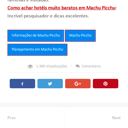
famosas e visitadas.
Como achar hotéis muito baratos em Machu Picchu
:
Incrível pesquisador e dicas excelentes.
Tags:
Informações de Machu Picchu
Machu Picchu
Planejamento em Machu Picchu
1.380
Visualizações
Comentário
Navegação
Prev
Next