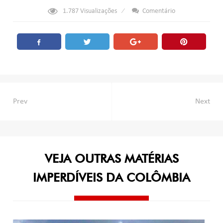
1.787
Visualizações
Comentário
Navegação
Prev
Next
de
Post
VEJA OUTRAS MATÉRIAS
IMPERDÍVEIS DA COLÔMBIA