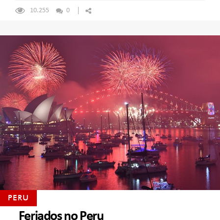
10.255
0
PERU
Feriados no Peru