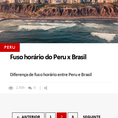
PERU
Fuso horário do Peru x Brasil
Diferença de fuso horário entre Peru e Brasil
2.939
0
Navegação
ANTERIOR
1
2
3
SEGUINTE
←