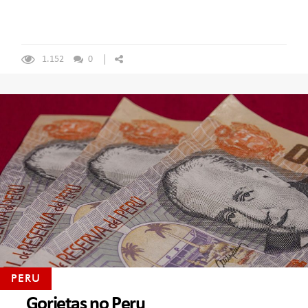
1.152
0
PERU
Gorjetas no Peru